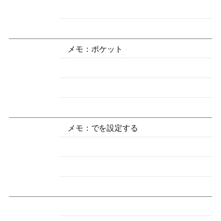
メモ：Samsung Galaxy SCR01 ポケットWi-Fi
メモ：Linuxで Magic Trackpad 2 を設定する