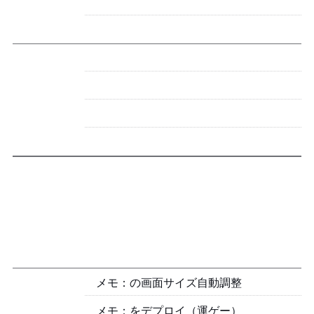
2019
メモ：VirtualBoxの画面サイズ自動調整
メモ：trojanをデプロイ（運ゲー）