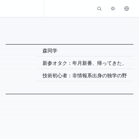
Kassadin.moe
Now
森同学 / Kassadin
2026