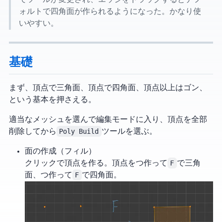
ォルトで四角面が作られるようになった。かなり使
いやすい。
基礎
まず、3頂点で三角面、4頂点で四角面、4頂点以上は N ゴン、
という基本を押さえる。
適当なメッシュを選んで編集モードに入り、頂点を全部
削除してから
Poly Build
ツールを選ぶ。
面の作成（フィル）
クリックで頂点を作る。頂点を3つ作って
F
で三角
面、4つ作って
F
で四角面。