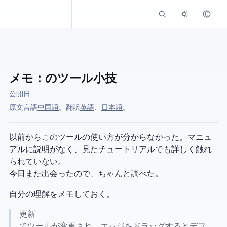
Kassadin.moe
メモ：BlenderのPoly Buildツール小技
公開日
原文言語:
中国語
。 AI翻訳:
英語
、
日本語
。
以前からこのツールの使い方が分からなかった。マニュ
アルに説明がなく、見たチュートリアルでも詳しく触れ
られていない。
今日また出会ったので、ちゃんと調べた。
自分の理解をメモしておく。
09/14更新
Blender 2.81 で Poly Build ツールが変更され、エッジをドラッグするとデフ