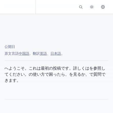
Kassadin.moe
公開日
原文言語:
中国語
。 AI翻訳:
英語
、
日本語
。
へようこそ。これは最初の投稿です。
詳しくは
を参照し
てください。Hexo の使い方で困ったら、
を見るか、
で質問で
きます。