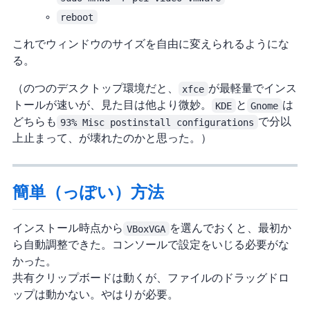
reboot
これでVMウィンドウのサイズを自由に変えられるようにな
る。
（Manjaroの3つのデスクトップ環境だと、
xfce
が最軽量でインス
トールが速いが、見た目は他より微妙。
KDE
と
Gnome
は
どちらも
93% Misc postinstall configurations
で10分以
上止まって、PCが壊れたのかと思った。）
簡単（っぽい）方法
VMインストール時点から
VBoxVGA
を選んでおくと、最初か
ら自動調整できた。コンソールで設定をいじる必要がな
かった。
共有クリップボードは動くが、ファイルのドラッグ&ドロ
ップは動かない。やはりGuest Additionsが必要。