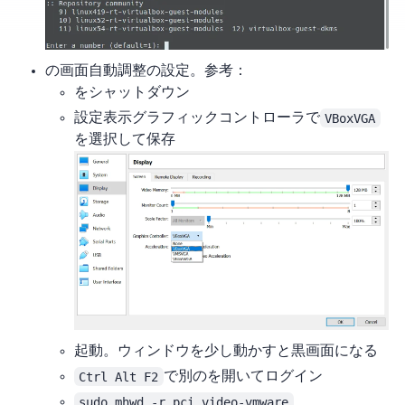
VirtualBoxの画面自動調整の設定。参考：
VMをシャットダウン
VM設定 -> 表示 -> グラフィックコントローラで
VBoxVGA
を選択して保存
VM起動。ウィンドウを少し動かすと黒画面になる
Ctrl Alt F2
で別のttyを開いてログイン
sudo mhwd -r pci video-vmware