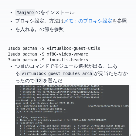
Manjaro
のVMをインストール
プロキシ設定。方法は
メモ：Linuxのプロキシ設定
を参照
VirtualBox Guest Additions を入れる。
の節を参照
1
sudo
pacman
-S
virtualbox-guest-utils
2
sudo
pacman
-S
xf86-video-vmware
3
sudo
pacman
-S
linux-lts-headers
1つ目のコマンドでモジュール選択が出る。Wikiにあ
る
virtualbox-guest-modules-arch
が見当たらなか
ったので
12
を選んだ