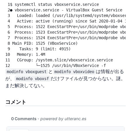
1
$
systemctl
status
vboxservice.service
2
●
vboxservice.service
-
VirtualBox
Guest
Service
3
Loaded:
loaded
 (/usr/lib/systemd/system/vboxserv
4
Active:
active
 (running) since Sat 2020-01-04 18
5
Process:
1522
ExecStartPre=/usr/bin/modprobe
vbox
6
Process:
1523
ExecStartPre=/usr/bin/modprobe
vbox
7
Process:
1524
ExecStartPre=/usr/bin/modprobe
vbox
8
Main
PID:
1525
 (VBoxService)
9
Tasks:
9
 (limit: 
4915
)
10
Memory:
1.4M
11
CGroup:
/system.slice/vboxservice.service
12
└─1525
/usr/bin/VBoxService
-f
modinfo vboxguest
と
modinfo vboxvideo
は情報が出る
が、
modinfo vboxsf
だけファイルが見つからない。謎。
まだ解決してない。
コメント