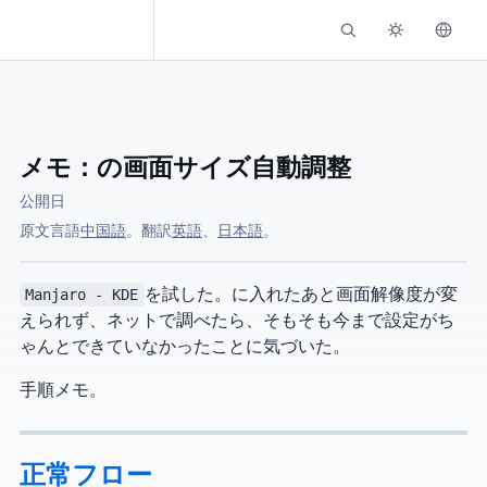
Kassadin.moe
メモ：VirtualBoxの画面サイズ自動調整
公開日
原文言語:
中国語
。 AI翻訳:
英語
、
日本語
。
Manjaro - KDE
を試した。VMに入れたあと画面解像度が変
えられず、ネットで調べたら、そもそも今まで設定がち
ゃんとできていなかったことに気づいた。
手順メモ。
正常フロー