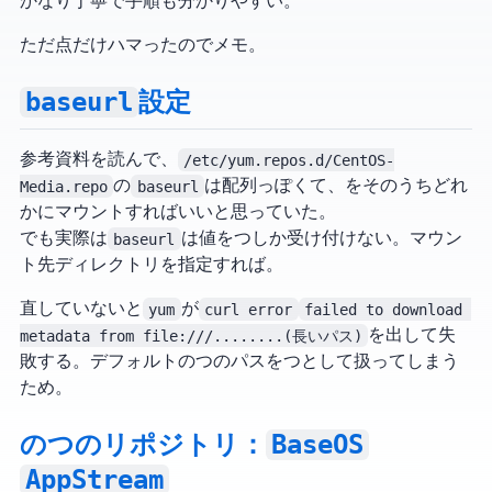
かなり丁寧で手順も分かりやすい。
ただ1点だけハマったのでメモ。
baseurl
設定
参考資料を読んで、
/etc/yum.repos.d/CentOS-
Media.repo
の
baseurl
は配列っぽくて、ISO をそのうちどれ
かにマウントすればいいと思っていた。
でも実際は
baseurl
は値を1つしか受け付けない。マウン
ト先ディレクトリを指定すればOK。
直していないと
yum
が
curl error
failed to download 
metadata from file:///........(長いパス)
を出して失
敗する。デフォルトの3つのパスを1つとして扱ってしまう
ため。
BaseOS
CentOS 8 ISO の2つのリポジトリ：
AppStream