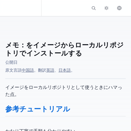
Kassadin.moe
メモ：CentOS を ISO イメージからローカルリポジ
トリでインストールする
公開日
原文言語:
中国語
。 AI翻訳:
英語
、
日本語
。
ISO イメージをローカルリポジトリとして使うときにハマっ
た点。
参考チュートリアル