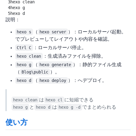
3
hexo
clean
4
hexo
g
5
hexo
d
説明：
hexo s
（
hexo server
）：ローカルサーバ起動。
でプレビューしてレイアウトや内容を確認。
Ctrl C
：ローカルサーバ停止。
hexo clean
：生成済みファイルを掃除。
hexo g
（
hexo generate
）：静的ファイル生成
（
Blog\public
）。
hexo d
（
hexo deploy
）：GitHubへデプロイ。
hexo clean
は
hexo cl
に短縮できる
hexo g
と
hexo d
は
hexo g -d
でまとめられる
使い方