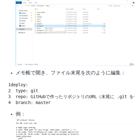
メモ帳で開き、ファイル末尾を次のように編集：
1
deploy
:
2
type
:
git
3
repo
:
GitHubで作ったリポジトリのURL（末尾に .git を
4
branch
:
master
例：