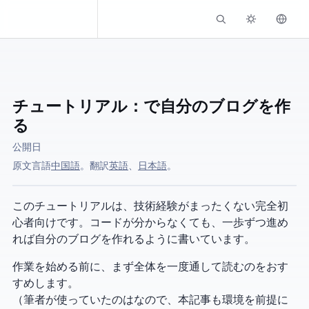
Kassadin.moe
チュートリアル：Hexo + GitHubで自分のブログを作
る
公開日
原文言語:
中国語
。 AI翻訳:
英語
、
日本語
。
このチュートリアルは、技術経験がまったくない完全初
心者向けです。コードが分からなくても、一歩ずつ進め
れば自分のブログを作れるように書いています。
作業を始める前に、まず全体を一度通して読むのをおす
すめします。
（筆者が使っていたのは Windows 10 1903 なので、本記事も Windows 環境を前提に