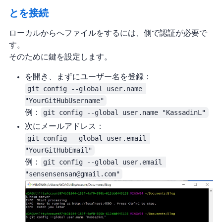
GitとGitHubを接続
ローカルからGitHubへファイルをpushするには、GitHub側で認証が必要で
す。
そのためにSSH鍵を設定します。
Git Bashを開き、まずGitにGitHubユーザー名を登録：
git config --global user.name 
"YourGitHubUsername"
例：
git config --global user.name "KassadinL"
次にメールアドレス：
git config --global user.email 
"YourGitHubEmail"
例：
git config --global user.email 
"sensensensan@gmail.com"