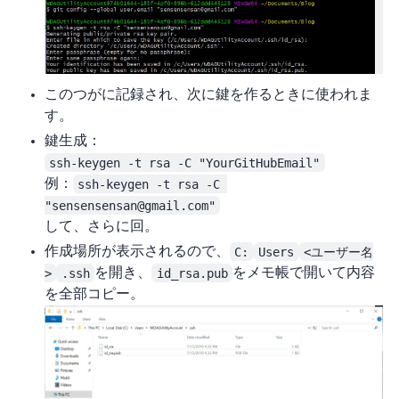
この2つがGitに記録され、次にSSH鍵を作るときに使われま
す。
鍵生成：
ssh-keygen -t rsa -C "YourGitHubEmail"
例：
ssh-keygen -t rsa -C 
"sensensensan@gmail.com"
Enterして、さらに3回Enter。
作成場所が表示されるので、
C:
Users
<ユーザー名
>
.ssh
を開き、
id_rsa.pub
をメモ帳で開いて内容
を全部コピー。