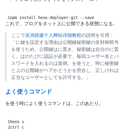
1
npm
install
hexo-deployer-git
--save
これで、ブログをネット上に公開できる状態になる。
ここで
吴润 - GitHub+Hexo 搭建个人网站详细教程
の説明を引用：
「GitHubに鍵を設定する理由は公開鍵/秘密鍵の非対称暗号
を使うため。公開鍵はGitHubに置き、秘密鍵は自分のPCに置
く。GitHubはpushのたびに認証が必要で、毎回ユーザー名とパ
スワードを入れるのは面倒。SSHを使うと、push時に秘密鍵
とGitHub上の公開鍵がペアかどうかを照合し、正しければ
正当なユーザーとしてpushを許可する。」
よく使うコマンド
Hexo を使う時によく使うコマンドは、このあたり。
1
hexo
s
2
ctrl
c