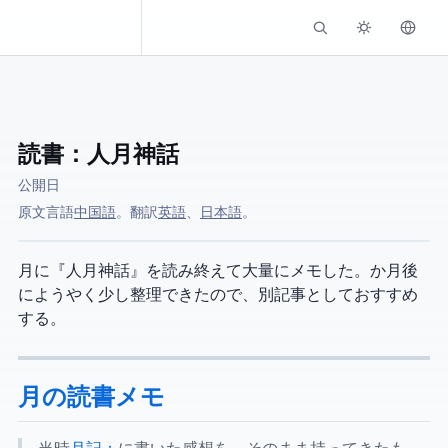
Kassadin.moe
読書：人月神話
公開日
原文言語:
中国語
。 AI翻訳:
英語
、
日本語
。
2月に『人月神話』を読み終えて大量にメモした。2か月後
にようやく少し整理できたので、別記事としておすすめ
する。
2月の読書メモ