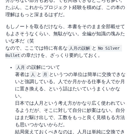
分からない部分もある。でも共感できるところも多い。
たぶん、これからプロジェクト経験を積めば、この本の
理解はもっと深まるはずだ。
もしノートを取るだけなら、本書をそのまま全部載せて
もよさそうなくらい、無駄がない。全編が知識の塊みた
いな本だ（笑
なので、ここでは特に有名な
人月の誤解
と
No Silver 
Bullet
の 2 章だけを、ざっくり要約しておく。
人月
の誤解について
著者は
人
と
月
という 2 つの単位は簡単に交換できな
いと強調している。1 人で 6 か月かかる仕事を 6 人で 1 か月
に置き換える、という話はたいていうまくいかな
い。
日本では人月という考え方がかなり広く使われてい
るようだが、そこに対して自分に妙案はない。自分
はまだ駆け出しで、工数をもっと良く見積もる方法
も思いつかないからだ。
結局覚えておくべきなのは、人月は単純に交換でき