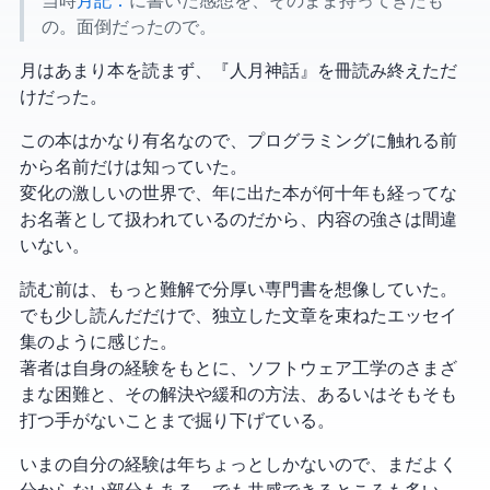
当時
月記：2024-02
に書いた感想を、そのまま持ってきたも
の。面倒だったので。
2月はあまり本を読まず、『人月神話』を1冊読み終えただ
けだった。
この本はかなり有名なので、プログラミングに触れる前
から名前だけは知っていた。
変化の激しい IT の世界で、1975 年に出た本が何十年も経ってな
お名著として扱われているのだから、内容の強さは間違
いない。
読む前は、もっと難解で分厚い専門書を想像していた。
でも少し読んだだけで、独立した文章を束ねたエッセイ
集のように感じた。
著者は自身の経験をもとに、ソフトウェア工学のさまざ
まな困難と、その解決や緩和の方法、あるいはそもそも
打つ手がないことまで掘り下げている。
いまの自分の経験は 1 年ちょっとしかないので、まだよく