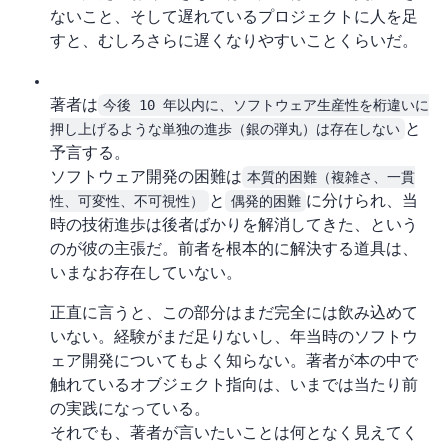
ないこと、そして遅れているプロジェクトに人を足
すと、むしろさらに遅くなりやすいことくらいだ。
著者は
今後 10 年以内に、ソフトウェア生産性を桁違いに
押し上げるような単独の進歩（銀の弾丸）は存在しない
と
予言する。
ソフトウェア開発の困難は
本質的困難（複雑さ、一貫
性、可変性、不可視性）
と
偶発的困難
に分けられ、当
時の技術進歩は後者ばかりを解消してきた、という
のが彼の主張だ。前者を根本的に解決する道具は、
いまなお存在していない。
正直に言うと、この部分はまだ完全には飲み込めて
いない。経験がまだ足りないし、1975 年当時のソフトウ
ェア開発についてもよく知らない。著者が本の中で
触れているオブジェクト指向は、いまでは当たり前
の実践になっている。
それでも、著者が言いたいことは何となく見えてく