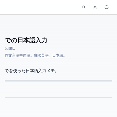
Kassadin.moe
046 Ubuntu での日本語入力
公開日
原文言語:
中国語
。 AI翻訳:
英語
、
日本語
。
Ubuntu GNOME で Mozc を使った日本語入力メモ。