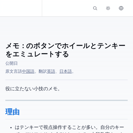
Kassadin.moe
メモ：Wacomのボタンでホイールとテンキー
をエミュレートする
公開日
原文言語:
中国語
。 AI翻訳:
英語
、
日本語
。
役に立たない小技のメモ。
理由
Blender はテンキーで視点操作することが多い。自分のキー