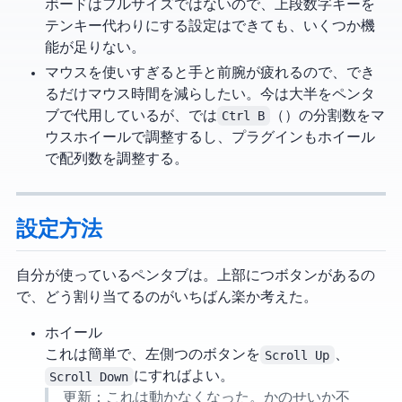
ボードはフルサイズではないので、上段数字キーを
テンキー代わりにする設定はできても、いくつか機
能が足りない。
マウスを使いすぎると手と前腕が疲れるので、でき
るだけマウス時間を減らしたい。今は大半をペンタ
ブで代用しているが、Blender では
Ctrl B
（Bevel）の分割数をマ
ウスホイールで調整するし、Boxcutter プラグインもホイール
で配列数を調整する。
設定方法
自分が使っているペンタブは Wacom CTL-6100。上部に4つボタンがあるの
で、どう割り当てるのがいちばん楽か考えた。
ホイール
これは簡単で、左側2つのボタンを
Scroll Up
、
Scroll Down
にすればよい。
10/08更新：これは動かなくなった。WindowsかWacomのせいか不