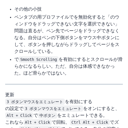
その他の小技
ペンタブの Chrome 用プロファイルで Windows Ink を無効化すると「Chrome のウ
ィンドウをドラッグできない / 文字を選択できない」
問題は直るが、ペン先で Web ページをドラッグできなく
なる。自分はペンの下側ボタンをマウス中ボタンに
して、ボタンを押しながらドラッグしてページをス
クロールしている。
で
Smooth Scrolling
を有効にするとスクロールが滑
らかになるらしい。ただ、自分は体感できなかっ
た。Firefox ほど滑らかではない。
2019/10/08 更新
3 ボタンマウスをエミュレート
を有効にする
Blender の設定で
3 ボタンマウスをエミュレート
をオンにすると、
Alt + Click
で
中ボタン
をエミュレートできる。
これなら
Alt + Click
で回転、
Ctrl Alt + Click
でズ