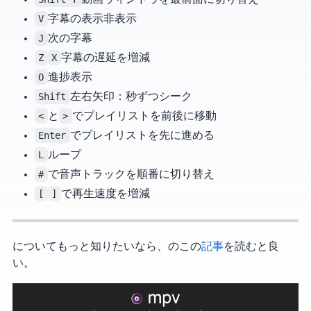
V
字幕の表示 / 非表示
J
次の字幕
Z
X
字幕の遅延を増減
O
進捗表示
Shift
+ 左右矢印：1 秒ずつシーク
<
と
>
でプレイリストを前後に移動
Enter
でプレイリストを先に進める
L
A-B ループ
#
で音声トラックを順番に切り替え
[
]
で再生速度を増減
MPV についてもっと知りたいなら、VCB のこの
記事
を読むと良
い。