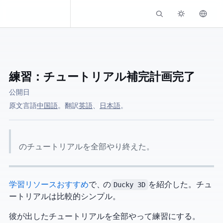
Kassadin.moe
練習：Ducky 3D チュートリアル補完計画 [完了]
公開日
原文言語:
中国語
。 AI翻訳:
英語
、
日本語
。
Ducky のチュートリアルを全部やり終えた。
Blender学習リソースおすすめ
で、YouTuber の
Ducky 3D
を紹介した。チュ
ートリアルは比較的シンプル。
彼が出したチュートリアルを全部やって練習にする。