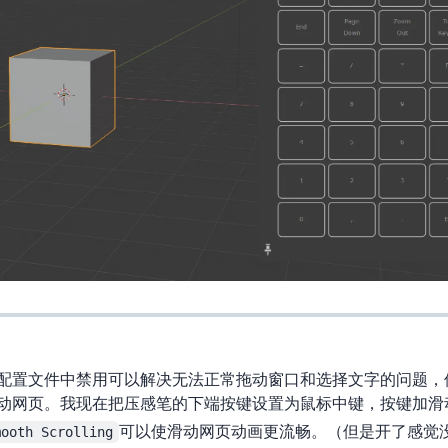
ome配置文件中禁用Windows Ink可以解决“无法正常拖动Chrome窗口和选择文字的
动网页。我现在把压感笔的下端按键设置为鼠标中键，按键加滑
mooth Scrolling
可以使滑动网页动画更流畅。（但是开了感觉没效果，还