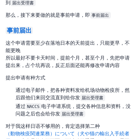
到
届出受理書
那么，接下来要做的就是事前申请，即
事前届出
事前届出
这个申请需要至少在落地日本的 40 天前提出，只能更早，不
能更晚
所以最好不要卡 40 天时间，提前 2 个月，甚至 3 个月，先把申请
提出来，占个坑再说，反正后面还能再修改申请内容
提出申请有 2 种方式
通过电子邮件，把各种资料发给机场动物检疫所，然
后跟他们来回交流直到给你发
届出受理書
通过
NACCS
电子申请系统，提交各种信息和资料，没
问题之后也会给你发
届出受理書
对于我这样日语不够用的，肯定选择第二种
NACCS（動物検疫関連業務）について（犬や猫の輸出入手続者