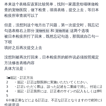
本来这个 Form AC 表格应该算比较简单，找到一家愿意给喵咪做检
查的宠物医院，做下检查，填填表格，提交上去，等日本
检疫所审查就可以了
但是，没想到这个地方出了问题，第一次提交时，我忘记
勾选表格右上部分
宠物性别
和
宠物用途
这两个选项
被日本检疫所打了回来，既然忘记勾选，那我就自己勾 一
下呗
填好之后再次提交上去
没想到被再次打回来，日本检疫所的邮件说必须按照规定
方法修改表格内容
具体方法是：
1
●追記・訂正方法
2
・追記・訂正は獣医師に実施いただいてください。
3
・訂正いただく際は、誤った記述を二重線で消し、付近に正
4
・追記・訂正箇所には、訂正者のサインの記入もしくは押印
5
6
※修正液などによる訂正は、不正な訂正となりますので絶対に行
也就是说