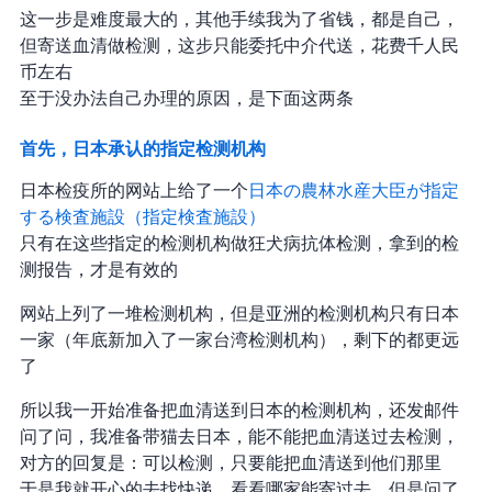
这一步是难度最大的，其他手续我为了省钱，都是自己 DIY，
但寄送血清做检测，这步只能委托中介代送，花费 2 千人民
币左右
至于没办法自己办理的原因，是下面这两条
首先，日本承认的指定检测机构
日本检疫所的网站上给了一个
日本の農林水産大臣が指定
する検査施設（指定検査施設）
只有在这些指定的检测机构做狂犬病抗体检测，拿到的检
测报告，才是有效的
网站上列了一堆检测机构，但是亚洲的检测机构只有日本
一家（2022 年底新加入了一家台湾检测机构），剩下的都更远
了
所以我一开始准备把血清送到日本的检测机构，还发邮件
问了问，我准备带猫去日本，能不能把血清送过去检测，
对方的回复是：“可以检测，只要能把血清送到他们那里”
于是我就开心的去找快递，看看哪家能寄过去，但是问了