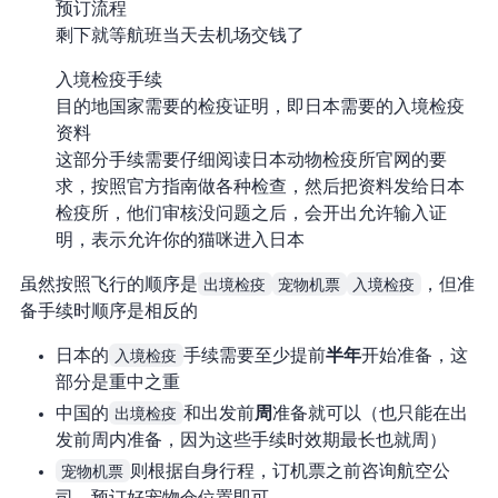
预订流程
剩下就等航班当天去机场交钱了
入境检疫手续
目的地国家需要的检疫证明，即日本需要的入境检疫
资料
这部分手续需要仔细阅读日本动物检疫所官网的要
求，按照官方指南做各种检查，然后把资料发给日本
检疫所，他们审核没问题之后，会开出允许输入证
明，表示允许你的猫咪进入日本
虽然按照飞行的顺序是
出境检疫
宠物机票
入境检疫
，但准
备手续时顺序是相反的
日本的
入境检疫
手续需要至少提前
半年
开始准备，这
部分是重中之重
中国的
出境检疫
和 出发前
2周
准备就可以（也只能在出
发前 2 周内准备，因为这些手续时效期最长也就 2 周）
宠物机票
则根据自身行程，订机票之前咨询航空公