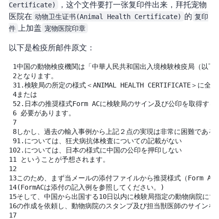
Certificate)
，这个文件要打一张复印件出来，拜托宠物
医院在
动物卫生证书(Animal Health Certificate)
的
复印
件
上加盖
宠物医院印章
以下是检疫所邮件原文：
1
中国の動物検疫機関は「中華人民共和国出入境検験検疫局（以下、
2
となります。
3
1.検験局の所定の様式＜ANIMAL HEALTH CERTIFICATE
4
または
5
2.日本の推奨様式Form ACに検験局のサイン及び公印を取得する
6
必要があります。
7
8
しかし、過去の輸入事例から上記２点の実現は非常に困難である
9
1.については、狂犬病抗体検査についての記載がない
10
2.については、日本の様式に中国の公印を押印しない
11
ということが予想されます。
12
13
このため、まず当メールの添付ファイルから推奨様式（Form A
14
(FormACは添付の記入例を参照してください。)
15
そして、中国から出国する10日以内に検験局指定の動物病院にて健康
16
の作成を依頼し、動物病院のスタンプ及び担当獣医師のサインを
17