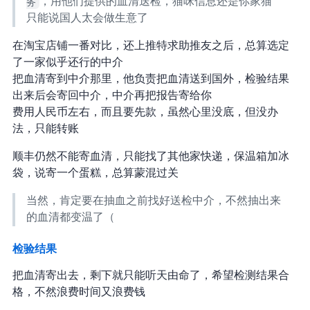
务
，用他们提供的血清送检，猫咪信息还是你家猫
只能说国人太会做生意了…
在淘宝店铺一番对比，还上推特求助推友之后，总算选定
了一家似乎还行的中介
把血清寄到中介那里，他负责把血清送到国外，检验结果
出来后会寄回中介，中介再把报告寄给你
费用 2k 人民币左右，而且要先款，虽然心里没底，但没办
法，只能转账
顺丰仍然不能寄血清，只能找了其他家快递，保温箱加冰
袋，说寄一个蛋糕，总算蒙混过关
当然，肯定要在抽血之前找好送检中介，不然抽出来
的血清都变温了（
检验结果
把血清寄出去，剩下就只能听天由命了，希望检测结果合
格，不然浪费时间又浪费钱