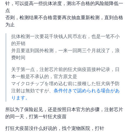
针，可以提高一些抗体浓度，测出不合格的风险能降低一
点
否则，检测结果不合格需要再次抽血重新检测，直到合格
为止
抗体检测一次要花 2 千块钱人民币左右，也是一笔不小
的开销
并且要送到国外检测，一来一回两三个月就没了，浪
费时间
关于第一点，注射芯片前的狂犬病疫苗接种记录，日
本一般是不承认的，官方原文是
マイクロチップを埋め込む前に接種した狂犬病予防
注射は無効ですが、
条件付きで認められる場合があ
ります。
所以为了保险起见，还是按照日本官方的步骤，注射芯片
的同一天，打第一针狂犬疫苗
打狂犬疫苗没什么好说的，找个宠物医院，打针