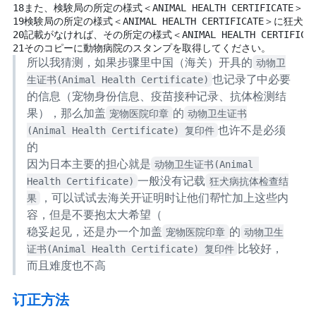
18
また、検験局の所定の様式＜ANIMAL HEALTH CERTIFICAT
19
検験局の所定の様式＜ANIMAL HEALTH CERTIFICATE＞に狂
20
記載がなければ、その所定の様式＜ANIMAL HEALTH CERTIFI
21
そのコピーに動物病院のスタンプを取得してください。
所以我猜测，如果步骤7 里中国（海关）开具的
动物卫
生证书(Animal Health Certificate)
也记录了 Form AC 中必要
的信息（宠物身份信息、疫苗接种记录、抗体检测结
果），那么加盖
宠物医院印章
的
动物卫生证书
(Animal Health Certificate) 复印件
也许不是必须
的
因为日本主要的担心就是
动物卫生证书(Animal 
Health Certificate)
一般没有记载
狂犬病抗体检查结
果
，可以试试去海关开证明时让他们帮忙加上这些内
容，但是不要抱太大希望（
稳妥起见，还是办一个加盖
宠物医院印章
的
动物卫生
证书(Animal Health Certificate) 复印件
比较好，
而且难度也不高
订正方法