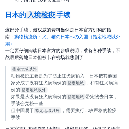
司，预订好宠物仓位置即可
入境检疫
日本的
手续
这部分手续，最权威的资料当然是日本官方机构的指
南：
動物検疫所：犬、猫の日本への入国 （指定地域以外
編）
一定要仔细阅读日本官方的步骤说明，准备各种手续，不
然最后落地日本但被卡在机场就悲剧了
指定地域以外
动物检疫主要是为了防止狂犬病输入，日本把其他国
家分成了没有狂犬病病例的
指定地域
，和有狂犬病病
例的
指定地域以外
如果是从没有狂犬病病例的
指定地域
带宠物去日本，
手续会宽松一些
但中国属于
指定地域以外
，需要执行比较严格的检疫
手续