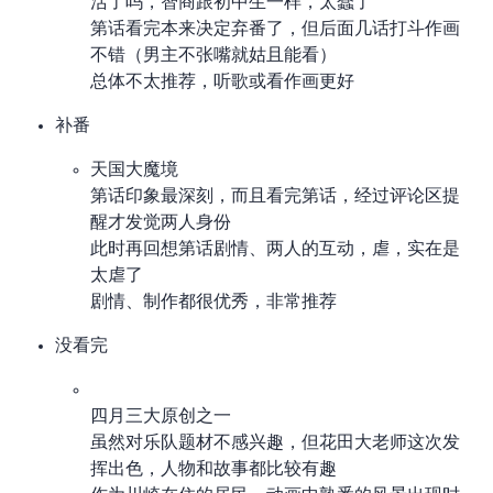
活了吗，智商跟初中生一样，太蠢了
第 7 话看完本来决定弃番了，但后面几话打斗作画
不错（男主不张嘴就姑且能看）
总体不太推荐，听歌或看作画 mad 更好
补番
天国大魔境
第 8 话印象最深刻，而且看完第 13 话，经过 bgm 评论区提
醒才发觉两人身份
此时再回想第 8 话剧情、两人的互动，虐，实在是
太虐了
剧情、制作都很优秀，非常推荐
没看完
四月三大原创之一
虽然对乐队题材不感兴趣，但花田大老师这次发
挥出色，人物和故事都比较有趣