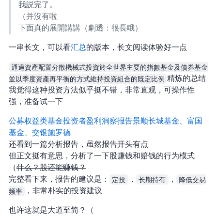
我説完了。
（并沒有啦
下面真的展開講講 （劇透：很長哦）
一串长文，可以看
threadreaderapp 汇总
的版本，长文阅读体验好一点
通過資產配置分散機械式投資於全世界主要的指數基金及債券基金
並以季度資產再平衡的方式維持投資組合的既定比例
精炼的总结
我觉得这种投资方法似乎挺不错，非常直观，可操作性
强，准备试一下
公募权益类基金投资者盈利洞察报告 by 景顺长城基金、富国
基金、交银施罗德
还看到一篇分析报告，虽然报告开头有点 emmmmm…
但正文挺有意思，分析了一下 A 股赚钱和赔钱的行为模式
（
什么？A 股还能赚钱？
完整看下来，报告的建议是：
定投
，
长期持有
，
降低交易
频率
，非常朴实的投资建议
也许这就是大道至简？（