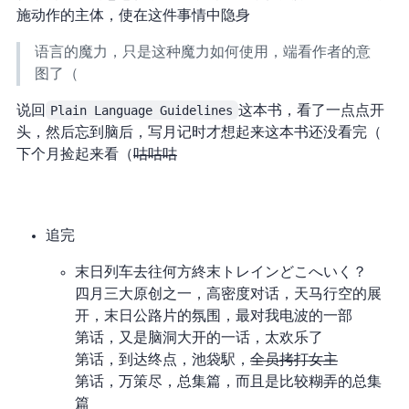
施动作的主体，使 A 在这件事情中隐身
语言的魔力，只是这种魔力如何使用，端看作者的意
图了（
说回
Plain Language Guidelines
这本书，看了一点点开
头，然后忘到脑后，写月记时才想起来这本书还没看完（
下个月捡起来看（
咕咕咕
追完
末日列车去往何方/終末トレインどこへいく？
四月三大原创之一，高密度对话，天马行空的展
开，末日公路片的氛围，最对我电波的一部
第 10 话，又是脑洞大开的一话，太欢乐了
第 11 话，到达终点，池袋駅，
全员拷打女主
第 11.5 话，万策尽，总集篇，而且是比较糊弄的总集
篇