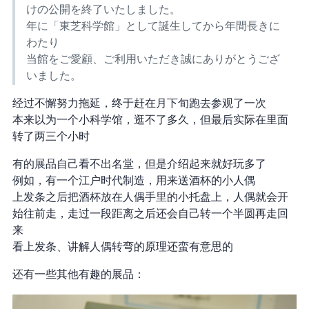
けの公開を終了いたしました。
1961年に「東芝科学館」として誕生してから 63年間長きに
わたり
当館をご愛顧、ご利用いただき誠にありがとうござ
いました。
经过不懈努力(拖延)，终于赶在 6 月下旬跑去参观了一次
本来以为一个小科学馆，逛不了多久，但最后实际在里面
转了两三个小时
有的展品自己看不出名堂，但是 staff 介绍起来就好玩多了
例如，有一个江户时代制造，用来送酒杯的小人偶
上发条之后把酒杯放在人偶手里的小托盘上，人偶就会开
始往前走，走过一段距离之后还会自己转一个半圆再走回
来
看 staff 上发条、讲解人偶转弯的原理还蛮有意思的
还有一些其他有趣的展品：