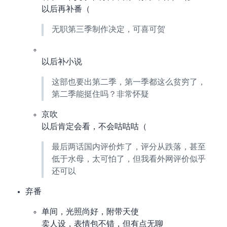
以后再补番（
无职第三季制作决定，可喜可贺
以后补小说
这部也要出第二季，第一季都这么贫穷了，
第二季能挺住吗？非常怀疑
京吹3
以后肯定会看，不会咕咕咕（
最后两话国内评价炸了，bgm 评分从 8.6 跌落 5.X，甚至
低于水母，太可怕了，但我看外网评价似乎
还可以
弃番
单间，光照尚好，附带天使
卖人设，表情包不错，但有点无聊