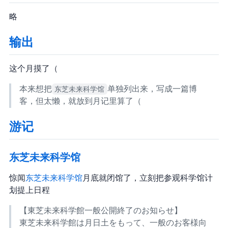
略
输出
这个月摸了（
本来想把
东芝未来科学馆
单独列出来，写成一篇博
客，但太懒，就放到月记里算了（
游记
东芝未来科学馆
惊闻
东芝未来科学馆
6 月底就闭馆了，立刻把参观科学馆计
划提上日程
【東芝未来科学館 一般公開終了のお知らせ】
東芝未来科学館は 6月29日(土)をもって、一般のお客様向