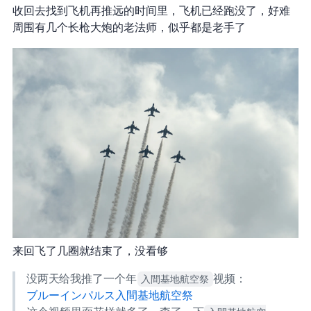
收回去找到飞机再推远的时间里，飞机已经跑没了，好难
周围有几个长枪大炮的老法师，似乎都是老手了
来回飞了几圈就结束了，没看够
没两天 Youtube 给我推了一个 2016 年
入間基地航空祭
视频：
[4K] ブルーインパルス 入間基地航空祭2016 / Iruma Air Show 2016 in Japan - Blue Impulse (Aerobatics)