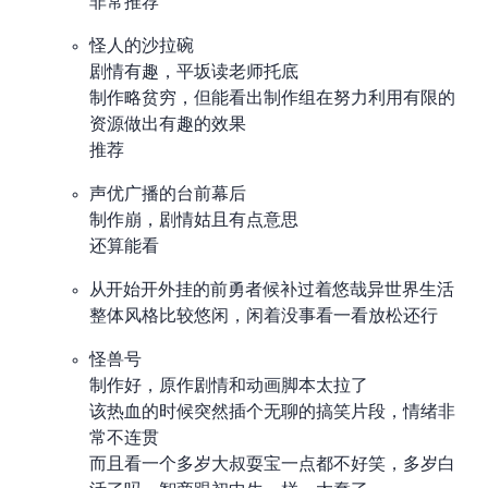
非常推荐
怪人的沙拉碗
剧情有趣，平坂读老师托底
制作略贫穷，但能看出制作组在努力利用有限的
资源做出有趣的效果
推荐
声优广播的台前幕后
制作崩，剧情姑且有点意思
还算能看
从Lv2开始开外挂的前勇者候补过着悠哉异世界生活
整体风格比较悠闲，闲着没事看一看放松还行
怪兽8号
制作好，原作剧情和动画脚本太拉了
该热血的时候突然插个无聊的搞笑片段，情绪非
常不连贯
而且看一个 30 多岁大叔耍宝一点都不好笑，30 多岁白