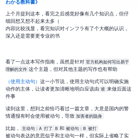
わかる教科書》
上个月提到这本，看完之后感觉好像有几个知识点，但仔
细回想又想不起来太多（
内容比较浅显，看完知识对 インフラ 有了个大概的认识，
深入还是需要更专业的书
看了一点这本写作指南，虽然是针对
官方机构如何写出易于
理解的文件
这个主题，但对其他主题的写作也有帮助
Use active voice（使用主动句）
这一小节说，使用主动句式可以明确实施
动作的主体，让读者更加清晰地明白应该由
谁
来做后面这
件事
读到这里，想到之前恰巧看过一篇文章，大意是国内的警
情通报有时会使用被动句，导致
加害者的隐身
比如，
主动句：A 打了 B
和
被动句：B 被打
被动句表达的意思似乎和主动句一样，但实际上省略了实