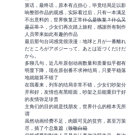
第 12 话，最终话，原本有点担心，毕竟结局足以影
响整部作品的观感，实际看过后，只有一本满足
不出意料的 Happy End，世界恢复正常(
什么是恢复？什么又
是正常？
)，少女们再次踏上旅程，感謝所有制作
人员带来如此有趣的作品
最后那句台词感觉很浪漫：地球と月が一番離れ
だところがアポジーって、あとは近づくだけだ
から。
多聊几句，近几年原创动画数量和质量似乎都有
明显下降，现在原创番不求神结局，只要平稳落
地就能算不错了
在我看来，列车的结局非常不错，少女们吵架分
开和好，友情也有黑暗面，吵架之后能重归于好
的友情弥足珍贵
主角们的目的就是找朋友，世界什么的根本无所
谓
虽然动画经费不足，肉眼可见的贫穷，甚至万策
尽，插了个总集篇（
致敬白箱