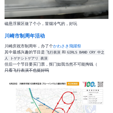
磁悬浮展区做了个小 UFO，冒烟(冷气)的 UFO，好玩
川崎市制100周年活动
川崎庆祝市制100周年，办了个
かわさき飛躍祭
其中最感兴趣的节目是
飞行表演
和
GIRLS BAND CRY 中之
人 トゲナシトゲアリ 表演
但后一个节目要买门票，抠门如我当然不可能掏钱（
只看飞行表演不也挺好吗?.jpg