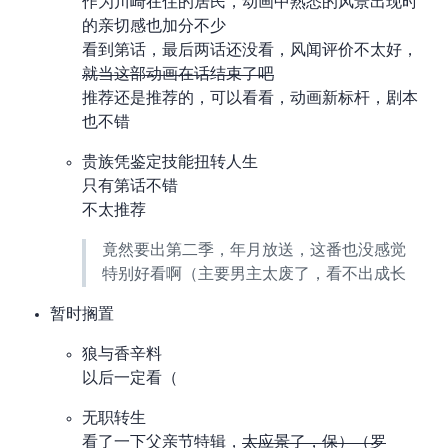
作为川崎在住的居民，动画中熟悉的风景出现时
的亲切感也加分不少
看到第 11 话，最后两话还没看，风闻评价不太好，
就当这部动画在 11 话结束了吧
推荐还是推荐的，可以看看，3D 动画新标杆，剧本
也不错
贵族凭鉴定技能扭转人生
只有第 7 话不错
不太推荐
竟然要出第二季，24 年 10 月放送，这番也没感觉
特别好看啊（主要男主太废了，看不出成长
暂时搁置
狼与香辛料
以后一定看（
无职转生
看了一下父亲节特辑，
太应景了，保）（罗