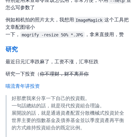
特别是用来查命令应该怎么用，非常方便，不用
--help
查
怎么写参数了
例如相机拍的照片太大，我想用
ImageMagick
这个工具把
文章配图缩小 50%
Perplexity 一下，
mogrify -resize 50% *.JPG
，拿来直接用，赞
研究 NISA
最近日元汇率跌麻了，工资不涨，汇率狂跌…
研究一下投资（
你不理财，财不离开你
Twitter - 喵流青年@midwaydude 讲投资
好那麽我來分享一下自己的投資觀。
一句話總結的話，就是現代投資組合理論。
展開說的話，就是通過資產配置分散機械式投資於全
世界主要的指數基金及債券基金並以季度資產再平衡
的方式維持投資組合的既定比例。