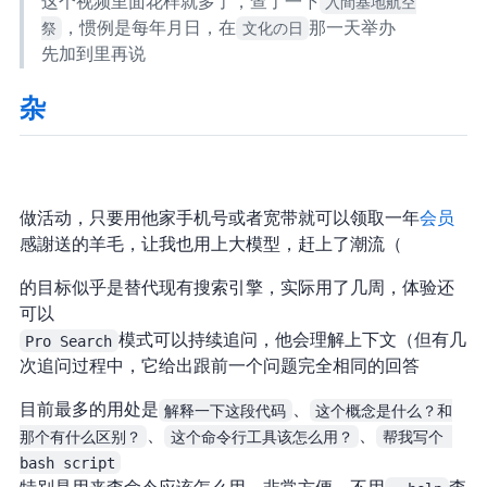
这个视频里面花样就多了，查了一下
入間基地航空
祭
，惯例是每年 11 月 3 日，在
文化の日
那一天举办
先加到 Calendar 里再说
杂
Softbank 做活动，只要用他家手机号或者宽带就可以领取一年
Perplexity Pro 会员
感謝 Softbank 送的羊毛，让我也用上大模型，赶上了潮流（
Perplexity 的目标似乎是替代现有搜索引擎，实际用了几周，体验还
可以
Pro Search
模式可以持续追问，他会理解上下文（但有几
次追问过程中，它给出跟前一个问题完全相同的回答
目前最多的用处是
解释一下这段代码
、
这个概念是什么？和
那个有什么区别？
、
这个命令行工具该怎么用？
、
帮我写个 
bash script