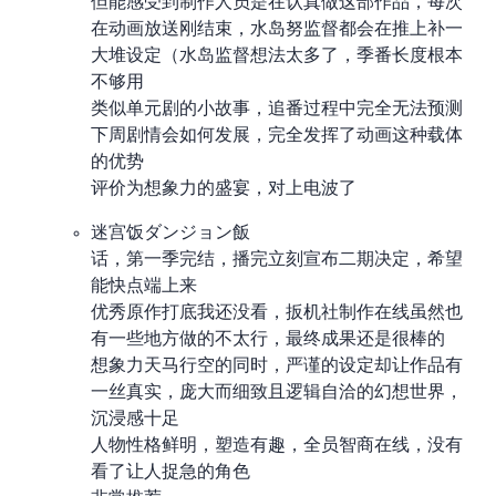
但能感受到制作人员是在认真做这部作品，每次
在动画放送刚结束，水岛努监督都会在推上补一
大堆设定（水岛监督想法太多了，季番长度根本
不够用
类似单元剧的小故事，追番过程中完全无法预测
下周剧情会如何发展，完全发挥了动画这种载体
的优势
评价为想象力的盛宴，对上电波了
迷宫饭/ダンジョン飯
24 话，第一季完结，播完立刻宣布二期决定，希望
能快点端上来
优秀原作打底(我还没看)，扳机社制作在线(虽然也
有一些地方做的不太行)，最终成果还是很棒的
想象力天马行空的同时，严谨的设定却让作品有
一丝真实(?)，庞大而细致且逻辑自洽的幻想世界，
沉浸感十足
人物性格鲜明，塑造有趣，全员智商在线，没有
看了让人捉急的角色