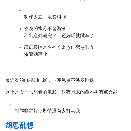
制作太差，浪费时间
夜晚的水母不會游泳
不出意外崩完了，还好 3 话就跳车了
恋语轻唱/ささやくように恋を唄う
惨遭动画化
最近看的电视剧/电影，点评尽量不涉及剧透
这个月没什么想看的电影，只有月末的藤本树有点兴趣
制作非常好，剧情没有太打动我
胡思乱想