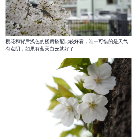
樱花和背后浅色的楼房搭配比较好看，唯一可惜的是天气
有点阴，如果有蓝天白云就好了