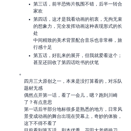
第三话，前半恐怖片氛围不错，后半一转合
家欢
第四话，这才是我看动画的初衷，无拘无束
的想象力，完全发挥动画这种表现形式的长
处
中间精致的美术背景配合音乐也非常棒，旅
行感十足
第五话，好乱来的展开，但我就爱看这个；
甚至还回收了第四话吃书的伏笔
四月三大原创之一，本来是没打算看的，对乐队
题材无感
偶然点开第一话，看了一会儿，嗯？跑到川崎
了？有点意思
第一话后半部分地标很多是熟悉的地方，日常风
景变成动画的舞台出现在荧幕上，奇妙的体验，
这下不得不看了
目前看到第五话，剧本优秀，花田大老师操刀，