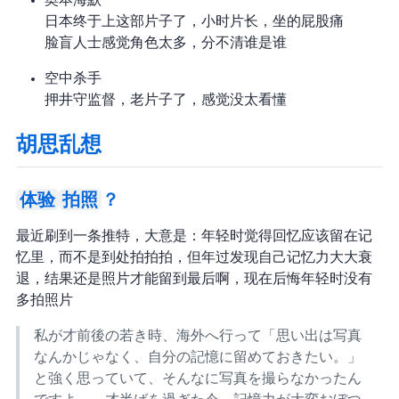
奥本海默
日本终于上这部片子了，3 小时片长，坐的屁股痛
脸盲人士感觉角色太多，分不清谁是谁
空中杀手/The Sky Crawlers
押井守监督，老片子了，感觉没太看懂
胡思乱想
体验
拍照
？
最近刷到一条推特，大意是：年轻时觉得回忆应该留在记
忆里，而不是到处拍拍拍，但年过 40 发现自己记忆力大大衰
退，结果还是照片才能留到最后啊，现在后悔年轻时没有
多拍照片
私が20才前後の若き時、海外へ行って「思い出は写真
なんかじゃなく、自分の記憶に留めておきたい。」
と強く思っていて、そんなに写真を撮らなかったん