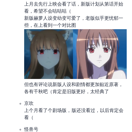
上月去先行上映会看了 1-4 话，新版计划从第 5 话开始
看，希望不会咕咕咕（
新版赫萝人设变幼变可爱了，老版似乎更忧郁一
些，在 bgm 上看到一个对比图
但也有评论说新版人设和剧情都更加贴近原著，
各有千秋吧（op 肯定是旧版更好，太经典了
京吹3
上个月看了个剧场版，TV 版还没看过，以后肯定会
看（
怪兽8号