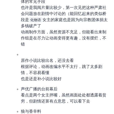
体的常见手段
也许是我阅片量比较少，第一次见把这种严肃社
会问题放在剧情中讨论的（能回忆起来的类似桥
段是
化物语
女主的家庭也是因为向宗教团体捐太
多钱破产了
动画制作方面，虽然资源不充足，但能看出来制
作组是在尽力让动画变得更有趣，没有摆烂，不
错
原作小说比较出名，还没去看
根据 bgm 评论，动画改编水平不太行，跳了太多剧
情，不容易看懂
也是还是补小说比较好
声优广播的台前幕后
看点是两个女主拌嘴，虽然画面处处都透露着贫
穷，但剧情还算有点意思，可以看下去
狼与香辛料