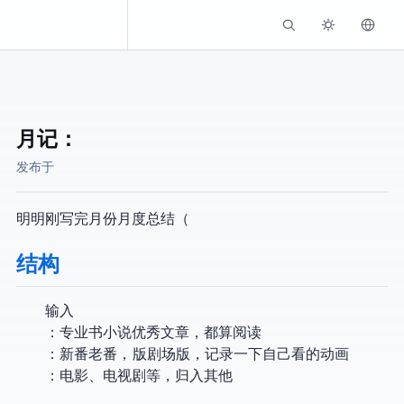
Kassadin.moe
月记：2024-04
发布于
明明刚写完 3 月份月度总结（
结构
输入
Reading：专业书/小说/优秀文章，都算阅读
Anime：新番/老番，TV版/剧场版，记录一下自己看的动画
Others：电影、电视剧等，归入其他