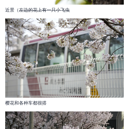
近景（
左边的花上有一只小飞虫
樱花和各种车都很搭