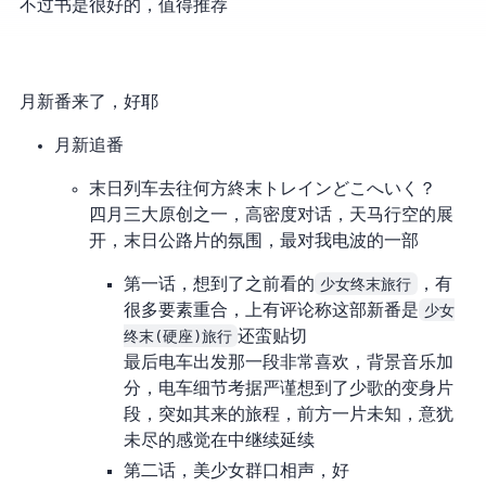
不过书是很好的，值得推荐
4 月新番来了，好耶
4 月新追番
末日列车去往何方/終末トレインどこへいく？
四月三大原创之一，高密度对话，天马行空的展
开，末日公路片的氛围，最对我电波的一部
第一话，想到了之前看的
少女终末旅行
，有
很多要素重合，bgm 上有评论称这部新番是
少女
终末(硬座)旅行
还蛮贴切
最后电车出发那一段非常喜欢，背景音乐加
分，电车细节考据严谨(想到了少歌的变身片
段)，突如其来的旅程，前方一片未知，意犹
未尽的感觉在 ed 中继续延续~
第二话，美少女群口相声，好