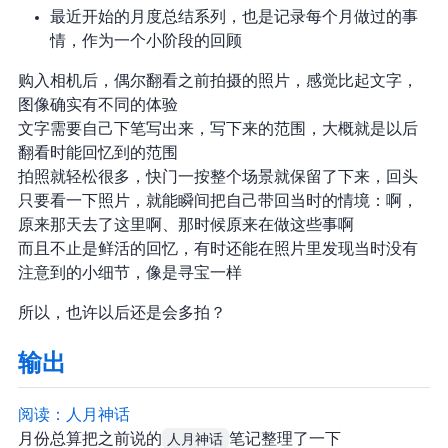
最近开始的月度总结系列，也是记录每个月做过的事
情，作为一个小阶段的回顾
购入相机后，偶尔翻看之前拍摄的照片，感觉比起文字，
图像确实有不同的体验
文字需要自己下笔写出来，写下来的范围，大概就是以后
翻看时能回忆到的范围
拍照就轻松很多，快门一按整个场景就保留了下来，回头
只要看一下照片，就能瞬间把自己带回当时的情境：“啊，
原来那天去了这里啊”、“那时候原来在做这些事啊”
而且不止是鲜活的回忆，有时还能在照片里发现当时没有
注意到的小细节，像是寻宝一样
所以，也许以后还是会多拍？
输出
阅读：人月神话
4 月份总算把之前说的
人月神话
笔记整理了一下