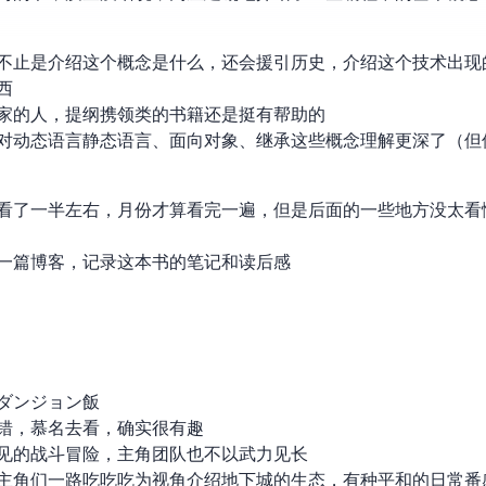
止是介绍这个概念是什么(What)，还会援引历史，介绍这个技术出
y)
家的人，提纲携领类的书籍还是挺有帮助的
对动态语言/静态语言、面向对象、继承这些概念理解更深了（但
续只看了一半左右，4 月份才算看完一遍，但是后面的一些地方没太
一篇博客，记录这本书的笔记和读后感
/ダンジョン飯
错，慕名去看，确实很有趣
的 Dungeon 战斗冒险，主角团队也不以武力见长
主角们一路吃吃吃为视角介绍地下城的生态，有种平和的日常番(?)