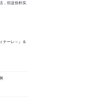
活，但这份朴实
ィナーレ～』＆
啊