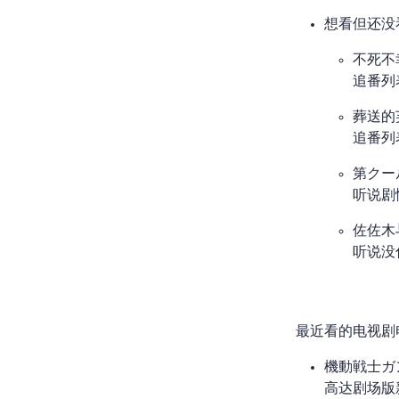
想看但还没
不死不
追番列表
葬送的
追番列表
SYNDUALITY Noir 第
听说剧
佐佐木
听说没
最近看的电视剧
機動戦士ガンダム SEED
高达剧场版