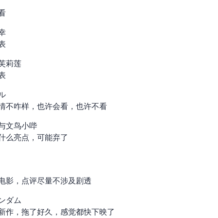
看
幸
+1
芙莉莲
+1
2クール
情不咋样，也许会看，也许不看
与文鸟小哔
什么亮点，可能弃了
/电影，点评尽量不涉及剧透
 FREEDOM
新作，拖了好久，感觉都快下映了