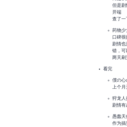
但是剧
开端
查了一下
药物少
口碑很好，
剧情也
错，可
两天刷
看完
僕の心
上个月
狩龙人
剧情有
愚蠢天
作为搞