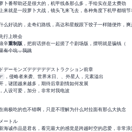
 技术对萝卜番帮助还是很大的，机甲线条那么多，手绘实在是太费劲
上来就是一段萝卜大战，镜头飞来飞去，各种角度下机甲都细节
什么好说的，走奇幻路线，高达和星舰跟下饺子一样随便炸，爽
 先行上映会
送狼辛
重制版
，把前 4 话拼在一起搓了个剧场版，摆明就是骗钱（
里有个坑，我跳“
ドデーモンズデデデデデストラクション 前章
デ
，侵略者来袭、世界末日、UFO、外星人，元素溢出
开，谜团越来越多，期待后章剧情如何发展
人设可爱，bgm 加分，非常对我电波
在南极吃的也不错啊，只是不理解为什么对拉面有那么大执念
チメートル
新海诚作品是君名，看完最大的感觉是 “跨越时空的恋爱，非常浪漫