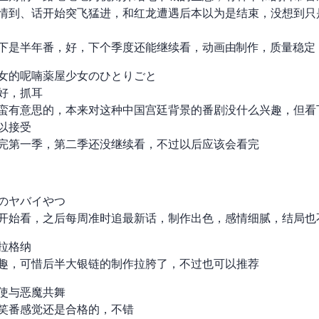
情到 11、12 话开始突飞猛进，和红龙遭遇后本以为是结束，没想到
是半年番，好，下个季度还能继续看，动画由 Trigger 制作，质量稳
女的呢喃/薬屋少女のひとりごと
op1 抓耳
蛮有意思的，本来对这种中国宫廷背景的番剧没什么兴趣，但看
以接受
完第一季，第二季还没继续看，不过以后应该会看完
のヤバイやつ
开始看，之后每周准时追最新话，制作出色，感情细腻，结局也
拉格纳
趣，可惜后半大银链的制作拉胯了，不过也可以推荐
使与恶魔共舞
笑番感觉还是合格的，不错