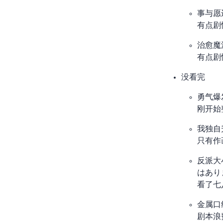
事与愿
有点剧
治愈魔
有点剧
没看完
勇气爆发 Bang Bra
刚开始
我独自
只有作
反派大
はあり
看了七
金属口
剧本浪