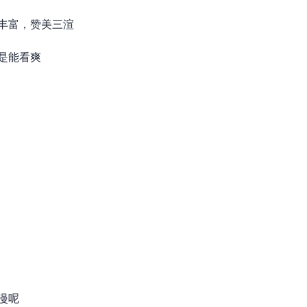
丰富，赞美三渲
是能看爽
呢”