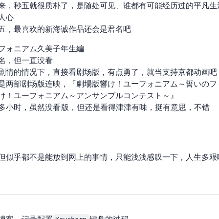
来，秒五就很质朴了，是随处可见、谁都有可能经历过的平凡生
人心
五，最喜欢的新海诚作品还会是君名吧
フォニアム 久美子2年生編
名，但一直没看
剧情的情况下，直接看剧场版，有点勇了，就当支持京都动画吧
是两部剧场版连映，『劇場版 響け！ユーフォニアム～誓いのフ
響け！ユーフォニアム～アンサンブルコンテスト～』
多小时，虽然没看 TV 版，但还是看得津津有味，挺有意思，不错
但似乎都不是能放到网上的事情，只能浅浅感叹一下，人生多艰