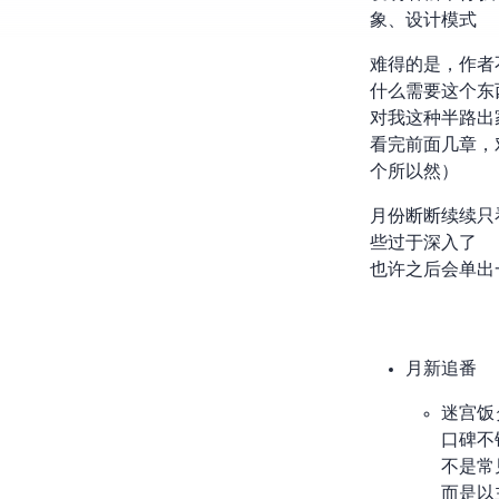
象、设计模式
难得的是，作者不
什么需要这个东西(Wh
对我这种半路出
看完前面几章，
个所以然）
3 月份断断续
些过于深入了
也许之后会单出
3 月新追番
迷宫饭
口碑不
不是常见
而是以