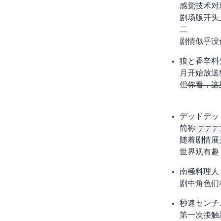
感觉 3D
剧场版开头
二
剧情似乎没
狼と香辛料
4 月开始放
但
“你看，这
デッドデッ
简称
デデデ
随着剧情展
世界观有趣，
南極料理人
剧中角色们
秒速5セン
第一次接触