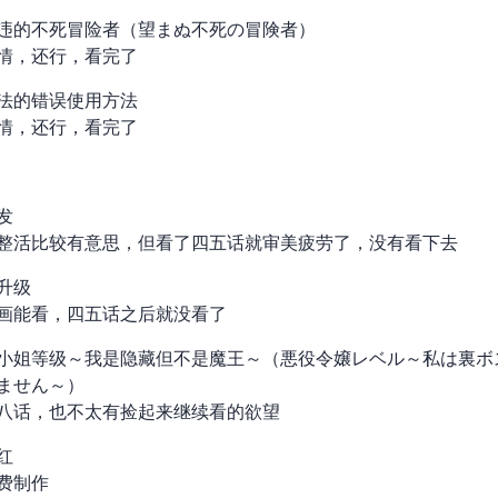
违的不死冒险者（望まぬ不死の冒険者）
情，还行，看完了
法的错误使用方法
情，还行，看完了
vern
整活比较有意思，但看了四五话就审美疲劳了，没有看下去
升级
画能看，四五话之后就没看了
小姐等级99～我是隐藏BOSS但不是魔王～（悪役令嬢レベル99～私は
ません～）
八话，也不太有捡起来继续看的欲望
红
费制作