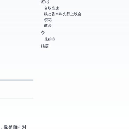
游记
台场高达
狼と香辛料 先行上映会
樱花
散步
杂
花粉症
结语
念，像是面向对