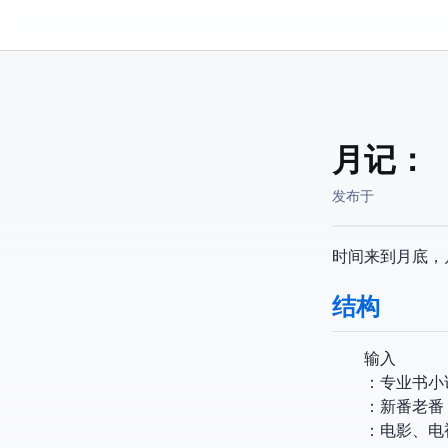
Kassadin.moe
月记：2024-03
发布于
时间来到 4 月底
结构
输入
Reading：
Anime：新
Others：