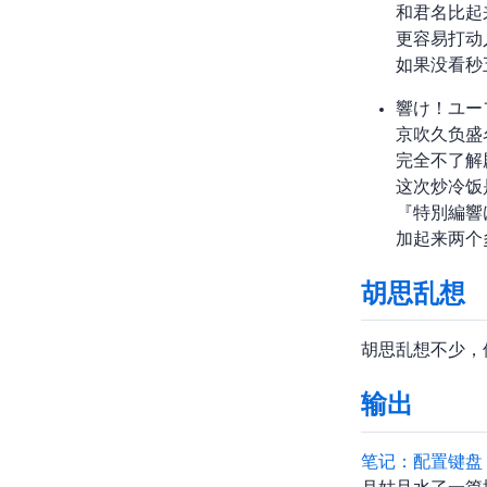
和君名比起
更容易打动
如果没看秒
響け！ユー
京吹久负盛
完全不了解
这次炒冷饭
『特別編 
加起来两个
胡思乱想
胡思乱想不少，
输出
笔记： 配置 Keychron 键盘