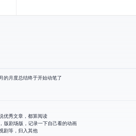
，3 月的月度总结终于开始动笔了…
专业书/小说/优秀文章，都算阅读
番/老番，TV版/剧场版，记录一下自己看的动画
电影、电视剧等，归入其他