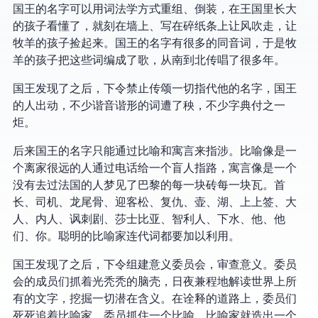
国王的名字可以用词法学方式重组、倒装，在王国里长大
的孩子看懂了，就刻在墙上、写在碎纸条上让风吹走，让
牧羊的孩子捡起来。国王的名字有很多的同音词，于是牧
羊的孩子把这些词编成了歌，从南到北传唱了很多年。
国王发现了之后，下令禁止传颂一切指代他的名字，国王
的人出动，不少谐音谐形的词遭了秧，不少字典付之一
炬。
后来国王的名字只能通过比喻和寓言来指涉。比喻像是一
个离家很远的人通过电话给一个盲人指路，寓言像是一个
没有去过法国的人梦见了巴黎的每一块砖每一块瓦。首
长、司机、龙尾骨、迎客松、复仇、壶、湖、上上签、大
人、内人、讽刺剧、莎士比亚、智利人、下水、他、他
们、你。聪明的比喻家连代词都要加以利用。
国王发现了之后，下令组建意义委员会，审查意义。委员
会的成员们抓着光秃秃的脑壳，日夜兼程地解读世界上所
有的文字，挖掘一切潜在含义。在诠释的道路上，委员们
死死追着比喻家。委员抓住一个比喻，比喻家就造出一个