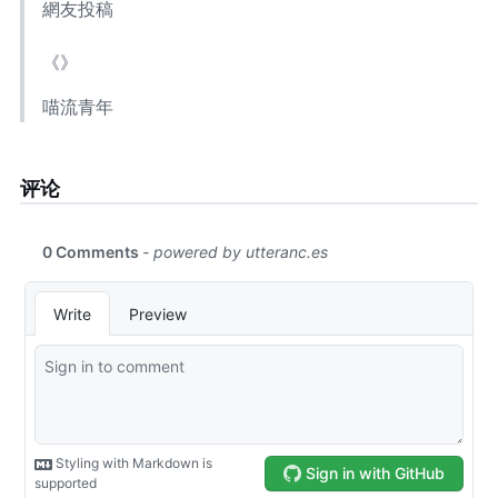
網友投稿
《404》
— 喵流青年 (@midwaydude)
评论