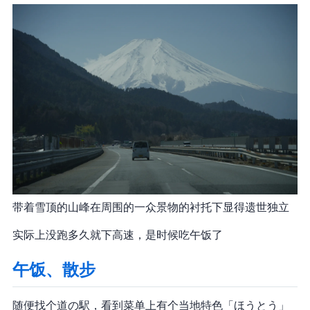
带着雪顶的山峰在周围的一众景物的衬托下显得遗世独立
实际上没跑多久就下高速，是时候吃午饭了
午饭、散步
随便找个道の駅，看到菜单上有个当地特色「ほうとう」