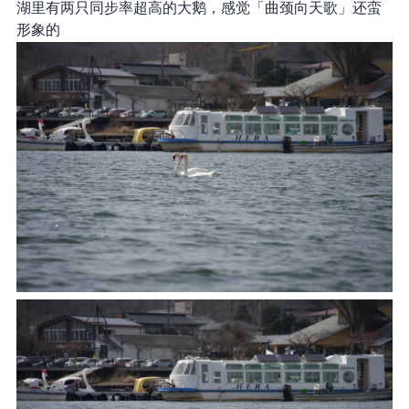
湖里有两只同步率超高的大鹅，感觉「曲颈向天歌」还蛮
形象的