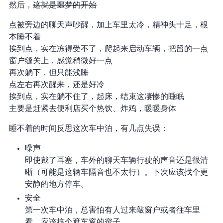
然后，
这就是噩梦的开始
12 点被旁边的聊天声吵醒，加上车里太冷，精神头十足，根
本睡不着
挨到 3 点，实在冻得受不了，爬起来启动车辆，把留的一点
窗户缝关上，感觉稍微好一点
再次躺下，但只能浅睡
5 点左右再次醒来，还是好冷
挨到 6 点，实在躺不住了，起床，结束这凄惨的睡眠
主要是赶紧去便利店买个热饮、炸鸡，暖暖身体
睡不着的时间反思这次车中泊，有几点失误：
噪声
即使戴了耳塞，车外的聊天/车辆行驶的声音还是很清
晰（可能是这辆车隔音也不太行）。下次应该找个更
安静的地方停车。
安全
第一次车中泊，总害怕有人过来敲窗户或者往车里
看。应该搞个遮车窗的帘子。