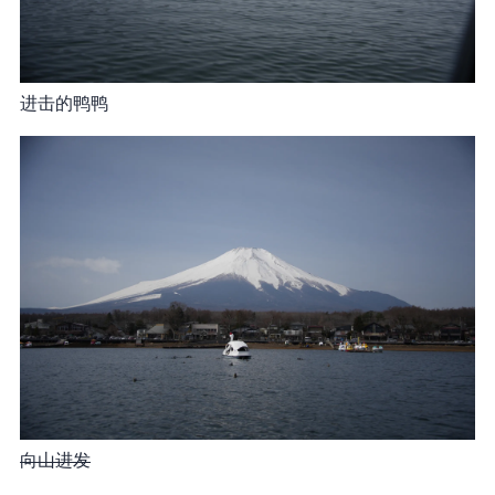
进击的鸭鸭
向山进发