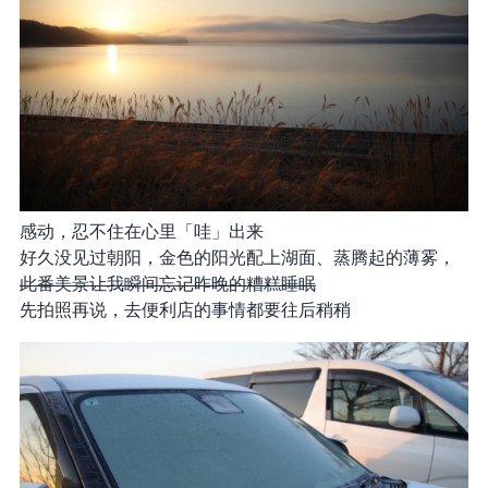
感动，忍不住在心里「哇」出来
好久没见过朝阳，金色的阳光配上湖面、蒸腾起的薄雾，
此番美景让我瞬间忘记昨晚的糟糕睡眠
先拍照再说，去便利店的事情都要往后稍稍