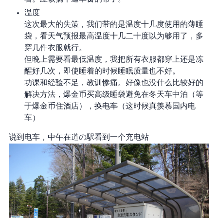
温度
这次最大的失策，我们带的是温度十几度使用的薄睡
袋，看天气预报最高温度十几二十度以为够用了，多
穿几件衣服就行。
但晚上需要看最低温度，我把所有衣服都穿上还是冻
醒好几次，即使睡着的时候睡眠质量也不好。
功课和经验不足，教训惨痛。好像也没什么比较好的
解决方法，爆金币买高级睡袋 or 避免在冬天车中泊（等
于爆金币住酒店），or
换电车
（这时候真羡慕国内电
车）
说到电车，中午在道の駅看到一个充电站