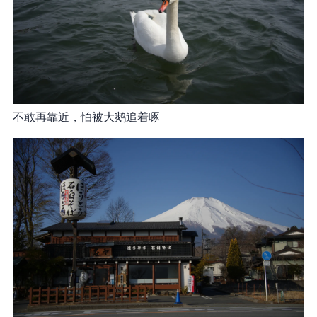
不敢再靠近，怕被大鹅追着啄