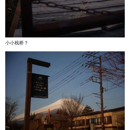
小小栈桥？