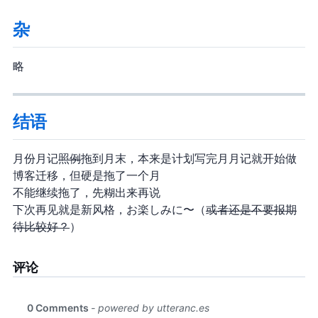
杂
略
结语
5 月份月记
照例
拖到 6 月末，本来是计划写完 5 月月记就开始做
博客迁移，但硬是拖了一个月
不能继续拖了，先糊出来再说
下次再见就是新风格，お楽しみに〜（
或者…还是不要报期
待比较好？
）
评论