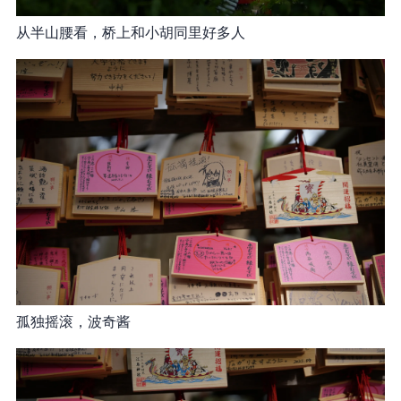
从半山腰看，桥上和小胡同里好多人
孤独摇滚，波奇酱