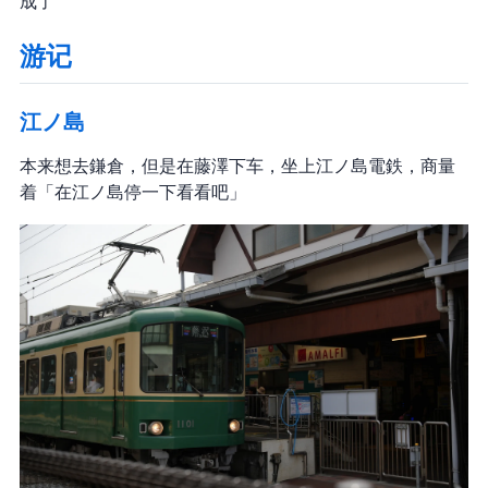
成了
游记
江ノ島
本来想去鎌倉，但是在藤澤下车，坐上江ノ島電鉄，商量
着「在江ノ島停一下看看吧」