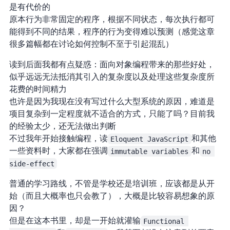
是有代价的
原本行为非常固定的程序，根据不同状态，每次执行都可
能得到不同的结果，程序的行为变得难以预测（感觉这章
很多篇幅都在讨论如何控制 status 不至于引起混乱）
读到后面我都有点疑惑：面向对象编程带来的那些好处，
似乎远远无法抵消其引入的复杂度以及处理这些复杂度所
花费的时间精力
也许是因为我现在没有写过什么大型系统的原因，难道是
项目复杂到一定程度就不适合 functional 的方式，只能 OOP 了吗？目前我
的经验太少，还无法做出判断
不过我 2023 年开始接触编程，读
Eloquent JavaScript
和其他
一些资料时，大家都在强调
immutable variables
和
no 
side-effect
普通的学习路线，不管是学校还是培训班，应该都是从 OOP 开
始（而且大概率也只会教 OOP 了），大概是 OOP 比较容易想象的原
因？
但是在 SICP 这本书里，却是一开始就灌输
Functional 