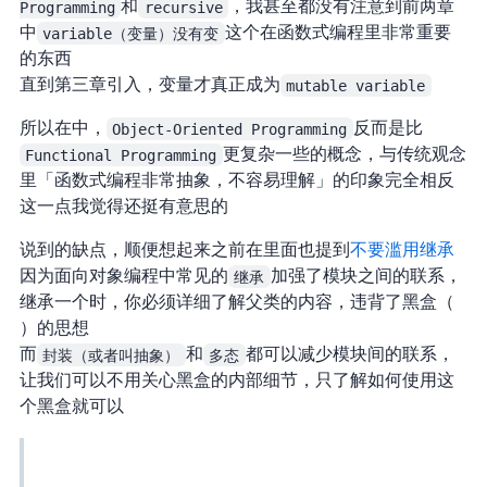
Programming
和
recursive
，我甚至都没有注意到前两章
中
variable（变量）没有变
这个在函数式编程里非常重要
的东西
直到第三章引入 status，变量才真正成为
mutable variable
所以在 SICP 中，
Object-Oriented Programming
反而是比
Functional Programming
更 “复杂” 一些的概念，与传统观念
里「函数式编程非常抽象，不容易理解」的印象完全相反
这一点我觉得还挺有意思的
说到 OOP 的缺点，顺便想起来之前在 Eloquent JavaScript 里面也提到
不要滥用继承
因为面向对象编程中常见的
继承
加强了模块之间的联系，
继承一个 class 时，你必须详细了解父类 class 的内容，违背了黑盒（black
box）的思想
而
封装（或者叫抽象）
和
多态
都可以减少模块间的联系，
让我们可以不用关心黑盒的内部细节，只了解如何使用这
个黑盒就可以
Inheritance allows us to build slightly different data types from existing data types with relatively little work. It is a fundamental part of the object-oriented tradition, alongside encapsulation and polymorphism. But while the latter two are now generally regarded as wonderful ideas, inheritance is more controversial.