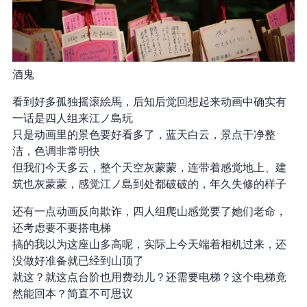
酒鬼
看到好多孤独摇滚絵馬，后知后觉回想起来动画中确实有
一话是四人组来江ノ島玩
只是动画里的景色要好看多了，蓝天白云，景点干净整
洁，色调非常明快
但我们今天多云，整个天空灰蒙蒙，连带着感觉地上、建
筑也灰蒙蒙，感觉江ノ島到处都破破的，年久失修的样子
还有一点动画 “反向欺诈”，四人组爬山感觉要了她们老命，
还考虑要不要搭电梯
搞的我以为这座山多高呢，实际上今天端着相机过来，还
没做好准备就已经到山顶了
就这？就这点台阶也用费劲儿？还需要电梯？这个电梯竟
然能回本？简直不可思议