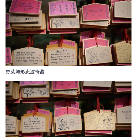
史莱姆形态波奇酱