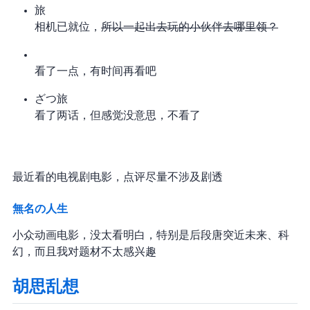
mono 旅
360 相机已就位，
所以一起出去玩的小伙伴去哪里领？
看了一点，有时间再看吧
ざつ旅
看了两话，但感觉没意思，不看了
最近看的电视剧/电影，点评尽量不涉及剧透
無名の人生
小众动画电影，没太看明白，特别是后段唐突近未来、科
幻，而且我对 idol 题材不太感兴趣
胡思乱想