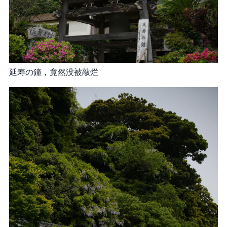
延寿の鐘，竟然没被敲烂