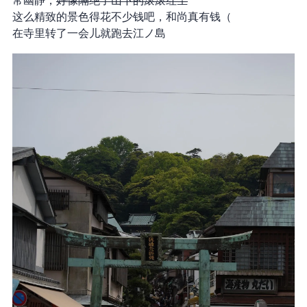
常幽静，
好像隔绝了山下的滚滚红尘
这么精致的景色得花不少钱吧，和尚真有钱（
在寺里转了一会儿就跑去江ノ島