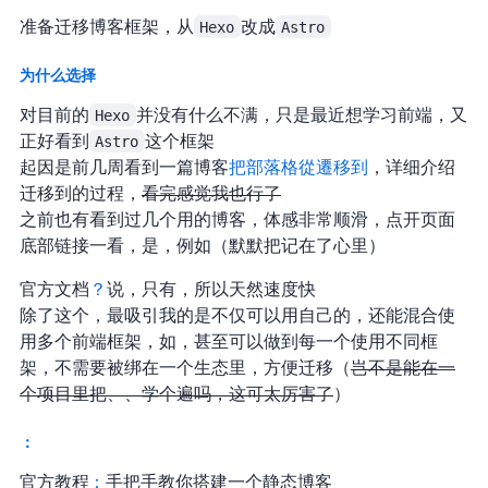
准备迁移博客框架，从
Hexo
改成
Astro
为什么选择 Astro
对目前的
Hexo
并没有什么不满，只是最近想学习前端，又
正好看到
Astro
这个框架
起因是前几周看到一篇博客
maple3142 - 把部落格從 Hexo 遷移到 Astro
，详细介绍
迁移到 Astro 的过程，
看完感觉我也行了
之前也有看到过几个用 Astro 的博客，体感非常顺滑，点开页面
底部链接一看，是 Astro，例如
（默默把 Astro 记在了心里）
官方文档
Astro Docs - Why Astro？
说 zero JavaScript by default，只有 HTML + CSS，所以天然速度快
除了这个，最吸引我的是 Astro 不仅可以用自己的 component，还能混合使
用多个前端框架，如 React, Preact, Svelte, Vue，甚至可以做到每一个 component 使用不同框
架，不需要被绑在一个生态里，方便迁移（
岂不是能在一
个项目里把 React、Vue、Svelte 学个遍吗，这可太厉害了
）
Start with official tutorial： Build a blog
Astro 官方教程
Tutorial： Build a blog
手把手教你搭建一个静态博客