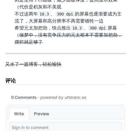
则是使用下凹面板，减少面板厚度，提高显示效果
（代价是积灰和不美观
不过这两年
10.3
、
300 dpi
的屏幕也逐渐要成为主
流了，大屏幕和高分辨率不再需要牺牲一边
希望元太加把劲，快点推出
10.3
、
300 dpi
屏幕
（
做梦中，没有竞争压力的元太根本不需要加把劲，
摆烂就足够了
又水了一篇博客，轻松愉快
评论