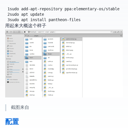
1
sudo
add-apt-repository
ppa:elementary-os/stable
2
sudo
apt
update
3
sudo
apt
install
pantheon-files
用起来大概这个样子
截图来自
配置