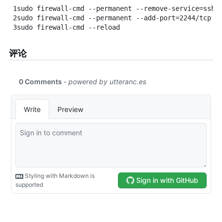
1
sudo
firewall-cmd
--permanent
--remove-service=ssh
2
sudo
firewall-cmd
--permanent
--add-port=2244/tcp
3
sudo
firewall-cmd
--reload
评论