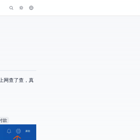
，上网查了查，真
付款