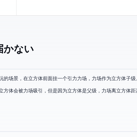
ないCube
玩的场景，在立方体前面挂一个引力力场，力场作为立方体子级
里试了一下，立方体会被力场吸引，但是因为立方体是父级，力场离立方体