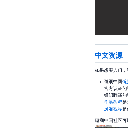
中文资源
如果想要入门BLen
斑斓中国
链
Blender官方
组织翻译Bl
作品/教程
是
斑斓视界
是
斑斓中国社区可以说是