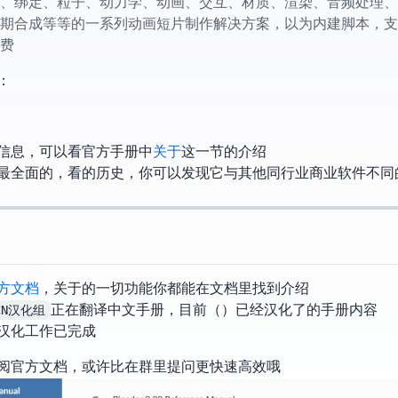
集建模、雕刻、绑定、粒子、动力学、动画、交互、材质、渲染、音频处
合成等等的一系列动画短片制作解决方案，以python为内建脚本，支持yafa
费
：
der的信息，可以看官方手册中
关于Blender
这一节的介绍
全面的，看Blender的历史，你可以发现它与其他同行业商业软件不
方文档
，关于Blender的一切功能你都能在文档里找到介绍
rCN汉化组
正在翻译中文手册，目前（2019/08/05）已经汉化了73%的2.80手册内容
新，官方文档汉化工作已完成
阅官方文档，或许比在群里提问更快速高效哦