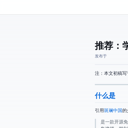
Kassadin.moe
推荐：Ble
发布于
注：本文初稿写于20
什么是Blender
引用
斑斓中国
的
BLENDER是