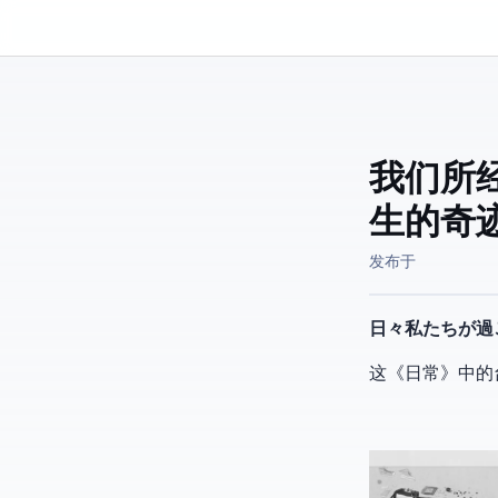
Kassadin.moe
我们所
生的奇
发布于
日々私たちが過
这《日常》中的