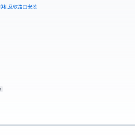
—10. 虚拟机KVM及软路由LEDE安装
k