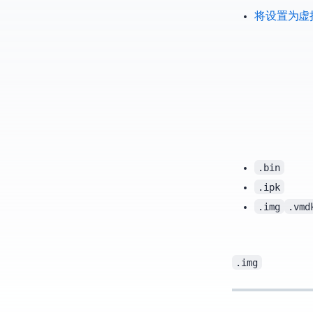
将ubuntu设置为NAS—
These days I remembered router firmware again and tried to build it. It’s still painful, but a bit better than before.
.bin
.ipk
.img
.vmd
.img