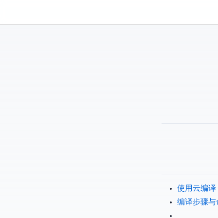
Kassadin.moe
P3TERX - 使用 GitHub Actions 云编译 OpenWrt
P3TERX - OpenWr